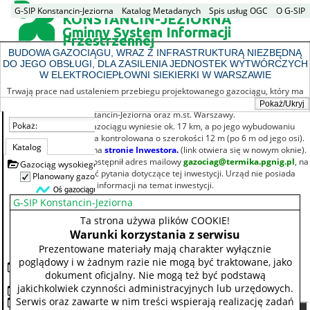
G-SIP Konstancin-Jeziorna
Katalog Metadanych
Spis usług OGC
O G-SIP
KONSTANCIN-JEZIORNA
Gminny System Informacji
Przestrzennej
BUDOWA GAZOCIĄGU, WRAZ Z INFRASTRUKTURĄ NIEZBĘDNĄ
DO JEGO OBSŁUGI, DLA ZASILENIA JEDNOSTEK WYTWÓRCZYCH
W ELEKTROCIEPŁOWNI SIEKIERKI W WARSZAWIE
Trwają prace nad ustaleniem przebiegu projektowanego gazociągu, który ma
przebiegać od miejscowości Gassy do EC Siekierki przez teren gminy
Pokaż/Ukryj
Konstancin-Jeziorna oraz m.st. Warszawy.
Długość całkowita gazociągu wyniesie ok. 17 km, a po jego wybudowaniu
zostanie ustalona strefa kontrolowana o szerokości 12 m (po 6 m od jego osi).
Szczegóły dostępne są na
stronie Inwestora.
(link otwiera się w nowym oknie).
Dodatkowo Inwestor udostępnił adres mailowy
gazociag@termika.pgnig.pl
, na
który można kierować pytania dotyczące tej inwestycji. Urząd nie posiada
informacji na temat inwestycji.
G-SIP Konstancin-Jeziorna
Ta strona używa plików COOKIE!
Warunki korzystania z serwisu
Prezentowane materiały mają charakter wyłącznie
poglądowy i w żadnym razie nie mogą być traktowane, jako
dokument oficjalny. Nie mogą też być podstawą
jakichkolwiek czynności administracyjnych lub urzędowych.
Serwis oraz zawarte w nim treści wspierają realizację zadań